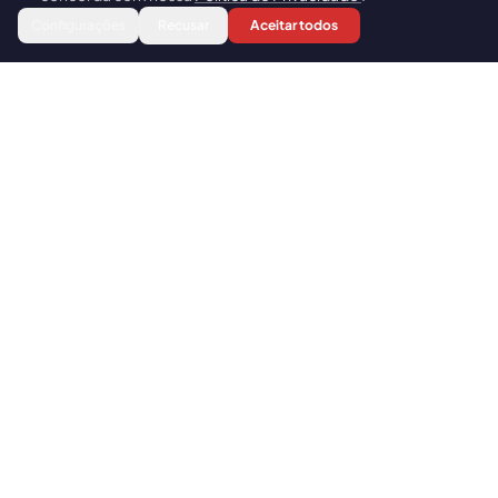
Ya sea para quienes aman los animales, para familias
Reservar
Configurações
Recusar
Aceitar todos
con niños, para parejas en busca de algo diferente o
para quienes simplemente quieren un descanso de la
rutina del city tour, la Experiencia con Alpacas Andinas
es una elección que nunca decepciona.
DESTACADOS
Por qué hacer este tour
Caminar entre las Alpacas y alimentarlas