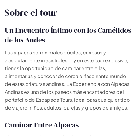
Sobre el tour
Un Encuentro Íntimo con los Camélidos
de los Andes
Las alpacas son animales dóciles, curiosos y
absolutamente irresistibles — y en este tour exclusivo,
🗺️
tienes la oportunidad de caminar entre ellas,
alimentarlas y conocer de cerca el fascinante mundo
de estas criaturas andinas. La Experiencia con Alpacas
Tus experiencias aparecen aquí
Andinas es uno de los paseos más encantadores del
portafolio de Escapada Tours, ideal para cualquier tipo
Responde las preguntas de al lado para filtrar los
tours y paquetes.
de viajero: niños, adultos, parejas y grupos de amigos.
Caminar Entre Alpacas