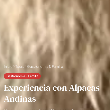
📅 4 a 6 días
🤷 Aún no lo sé
Todas las
experiencias
54
resultados
🗓 Tours 1 día
📦 Paquetes varios días
37
17
Inicio
Tours
Gastronomía & Familia
Gastronomía & Familia
Experiencia con Alpacas
Andinas