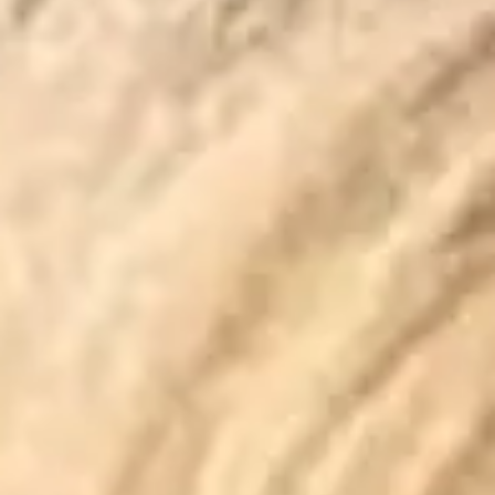
Escapada Tours Chile
E
Online
Guías profesionales · 26 años
¡Hola! 👋 Soy el asistente virtual de Escapada Tours
Chile.
Guías profesionales desde hace 26 años en Turismo
y Gastronomía, en Chile desde 2015.
Te ayudaré a encontrar la experiencia ideal en 3
preguntas rápidas.
E
¿Cuántos
días tienes disponibles
para las
experiencias?
E