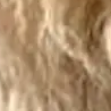
🗓 1 día
📅 2 a 3 días