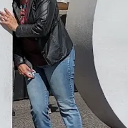
Escapada Tours Chile
E
Online
Guías profesionales · 26 años
¡Hola! 👋 Soy el asistente virtual de Escapada Tours
Chile.
Guías profesionales desde hace 26 años en Turismo
y Gastronomía, en Chile desde 2015.