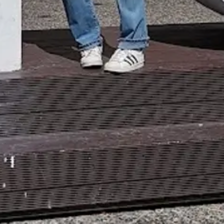
Te ayudaré a encontrar la experiencia ideal en 3
preguntas rápidas.
E
¿Cuántos
días tienes disponibles
para las
experiencias?
E