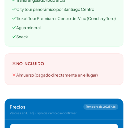
🗺️
City tour panorámico por Santiago Centro
Ticket Tour Premium + Centro del Vino (Concha y Toro)
Tus experiencias aparecen aquí
Agua mineral
Responde las preguntas de al lado para filtrar los
tours y paquetes.
Snack
NO INCLUIDO
Almuerzo (pagado directamente en el lugar)
Precios
Temporada 2025/26
Valores en CLP$ · Tipo de cambio a confirmar