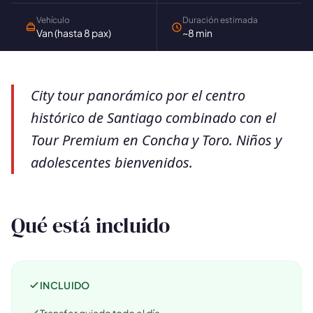
Vehículo
Duración estimada
🗓 Tours 1 día
📦 Paquetes varios días
37
17
Van (hasta 8 pax)
~8 min
City tour panorámico por el centro
histórico de Santiago combinado con el
Tour Premium en Concha y Toro. Niños y
adolescentes bienvenidos.
Qué está incluido
INCLUIDO
Transfer guiado todo el día