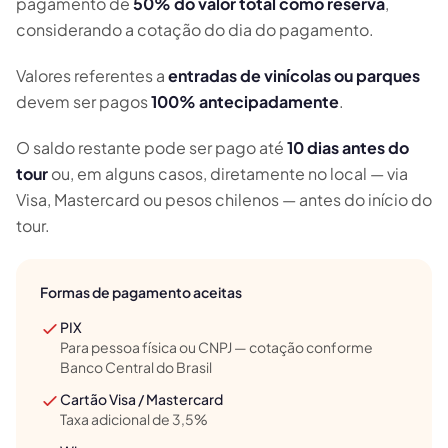
pagamento de
50% do valor total como reserva
,
considerando a cotação do dia do pagamento.
Valores referentes a
entradas de vinícolas ou parques
devem ser pagos
100% antecipadamente
.
O saldo restante pode ser pago até
10 dias antes do
tour
ou, em alguns casos, diretamente no local — via
Visa, Mastercard ou pesos chilenos — antes do início do
Escapada Tours Chile
E
Online
Guias profissionais · 26 anos
tour.
Olá! 👋 Sou a assistente virtual da Escapada Tours
Formas de pagamento aceitas
Chile.
Guias profissionais há 26 anos no ramo do Turismo e
PIX
Gastronomia, no Chile desde 2015.
Para pessoa física ou CNPJ — cotação conforme
Banco Central do Brasil
Vou te ajudar a encontrar a experiência ideal em 3
Cartão Visa / Mastercard
perguntas rápidas.
Taxa adicional de 3,5%
E