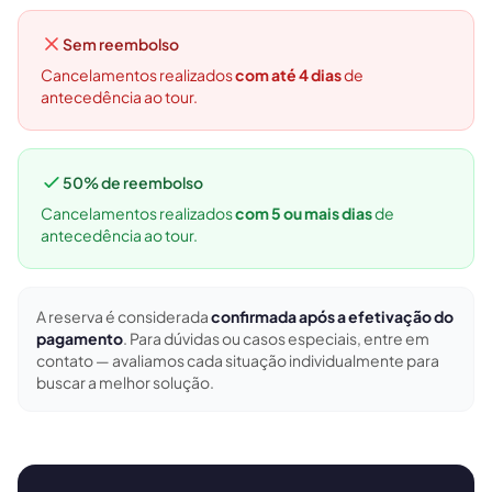
Sem reembolso
Cancelamentos realizados
com até 4 dias
de
antecedência ao tour.
🗓 1 dia
📅 2 a 3 dias
50% de reembolso
Cancelamentos realizados
com 5 ou mais dias
de
📅 4 a 6 dias
🤷 Ainda não sei
antecedência ao tour.
Todas as
experiências
54
resultados
A reserva é considerada
confirmada após a efetivação do
pagamento
. Para dúvidas ou casos especiais, entre em
🗓 Tours 1 dia
📦 Pacotes multi-dias
37
17
contato — avaliamos cada situação individualmente para
buscar a melhor solução.