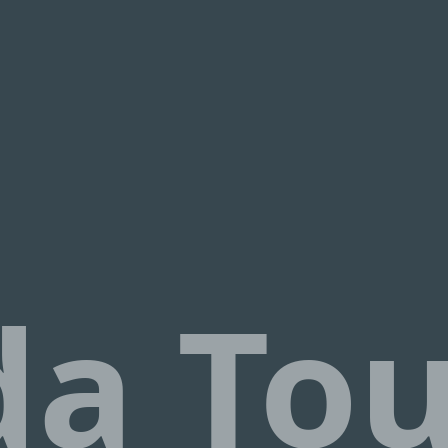
¡Hola! 👋 Soy el asistente virtual de Escapada Tours
Chile.
Guías profesionales desde hace 26 años en Turismo
y Gastronomía, en Chile desde 2015.
Te ayudaré a encontrar la experiencia ideal en 3
preguntas rápidas.
E
¿Cuántos
días tienes disponibles
para las
experiencias?
E