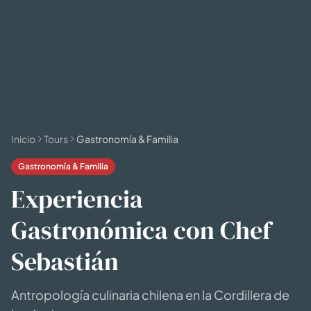
🗓 1 día
📅 2 a 3 días
📅 4 a 6 días
🤷 Aún no lo sé
Todas las
experiencias
54
resultados
🗓 Tours 1 día
📦 Paquetes varios días
37
17
Inicio
Tours
Gastronomía & Familia
Gastronomía & Familia
Experiencia
Gastronómica con Chef
Sebastián
Antropología culinaria chilena en la Cordillera de