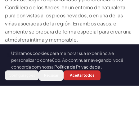
Cordillera de los Andes, en un entorno de naturaleza
pura con vistas a los picos nevados, o en una de las
viñas asociadas de la región. En ambos casos, el
ambiente se prepara de forma especial para crear una
atmósfera íntima y memorable.
Utilizamos cookies para melhorar sua experiência e
🍪
Una Experiencia Exclusiva y
personalizar o conteúdo. Ao continuar navegando, você
Personalizable
concorda com nossa
Política de Privacidade
.
Reservar
Configurações
Recusar
Aceitar todos
La experiencia gastronómica es completamente
personalizable: el menú puede adaptarse a
restricciones alimentarias, preferencias y número de
participantes. Con grupos de máximo 8 personas,
Escapada Tours Chile — con más de 26 años de
experiencia en turismo y operando en Chile desde
2015 — garantiza una atención inolvidable.