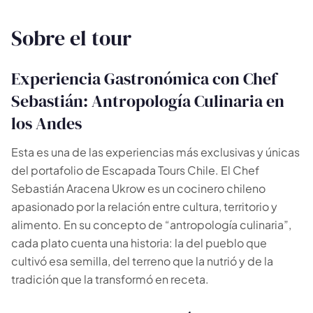
Sobre el tour
Experiencia Gastronómica con Chef
🗺️
Sebastián: Antropología Culinaria en
los Andes
Tus experiencias aparecen aquí
Esta es una de las experiencias más exclusivas y únicas
Responde las preguntas de al lado para filtrar los
del portafolio de Escapada Tours Chile. El Chef
tours y paquetes.
Sebastián Aracena Ukrow es un cocinero chileno
apasionado por la relación entre cultura, territorio y
alimento. En su concepto de “antropología culinaria”,
cada plato cuenta una historia: la del pueblo que
cultivó esa semilla, del terreno que la nutrió y de la
tradición que la transformó en receta.