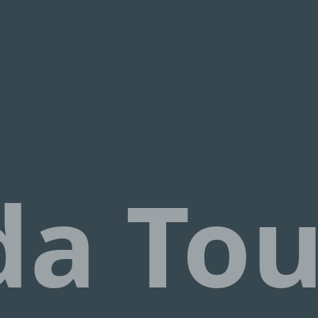
Olá! 👋 Sou a assistente virtual da Escapada Tours
Chile.
Guias profissionais há 26 anos no ramo do Turismo e
Gastronomia, no Chile desde 2015.
Vou te ajudar a encontrar a experiência ideal em 3
perguntas rápidas.
E
Quantos
dias você tem disponível
para as
experiências?
E