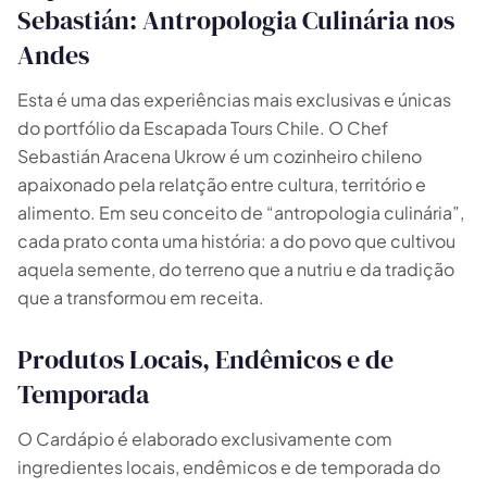
Sebastián: Antropologia Culinária nos
🗺️
Andes
Suas experiências aparecem aqui
Esta é uma das experiências mais exclusivas e únicas
do portfólio da Escapada Tours Chile. O Chef
Responda as perguntas ao lado para filtrar os
Sebastián Aracena Ukrow é um cozinheiro chileno
tours e pacotes.
apaixonado pela relatção entre cultura, território e
alimento. Em seu conceito de “antropologia culinária”,
cada prato conta uma história: a do povo que cultivou
aquela semente, do terreno que a nutriu e da tradição
que a transformou em receita.
Produtos Locais, Endêmicos e de
Temporada
O Cardápio é elaborado exclusivamente com
ingredientes locais, endêmicos e de temporada do