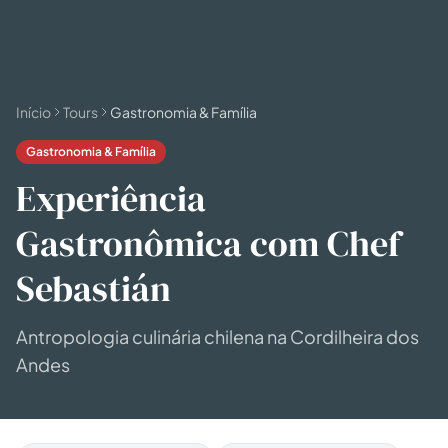
Todas as
experiências
54
resultados
🗓 Tours 1 dia
📦 Pacotes multi-dias
37
17
Início
Tours
Gastronomia & Família
Gastronomia & Família
Experiência
Gastronômica com Chef
Sebastián
Antropologia culinária chilena na Cordilheira dos
Andes