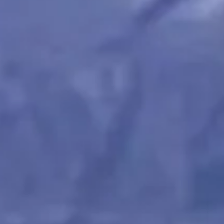
Escapada Tours Chile
E
Online
Guías profesionales · 26 años
¡Hola! 👋 Soy el asistente virtual de Escapada Tours
Chile.
Guías profesionales desde hace 26 años en Turismo
y Gastronomía, en Chile desde 2015.
Te ayudaré a encontrar la experiencia ideal en 3
preguntas rápidas.
E
¿Cuántos
días tienes disponibles
para las
experiencias?
E