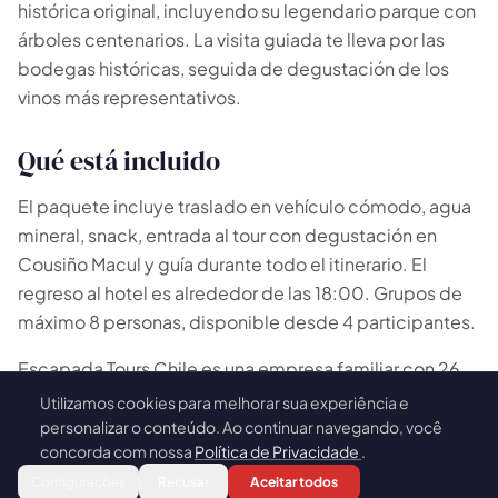
histórica original, incluyendo su legendario parque con
árboles centenarios. La visita guiada te lleva por las
bodegas históricas, seguida de degustación de los
vinos más representativos.
Qué está incluido
El paquete incluye traslado en vehículo cómodo, agua
mineral, snack, entrada al tour con degustación en
Cousiño Macul y guía durante todo el itinerario. El
regreso al hotel es alrededor de las 18:00. Grupos de
máximo 8 personas, disponible desde 4 participantes.
Escapada Tours Chile es una empresa familiar con 26
años de experiencia en turismo, operando en Chile
Utilizamos cookies para melhorar sua experiência e
🍪
desde 2015. Nuestro compromiso es ofrecer
personalizar o conteúdo. Ao continuar navegando, você
concorda com nossa
Política de Privacidade
.
experiencias únicas con atención personalizada y
Reservar
grupos reducidos. Contáctanos por WhatsApp para
Configurações
Recusar
Aceitar todos