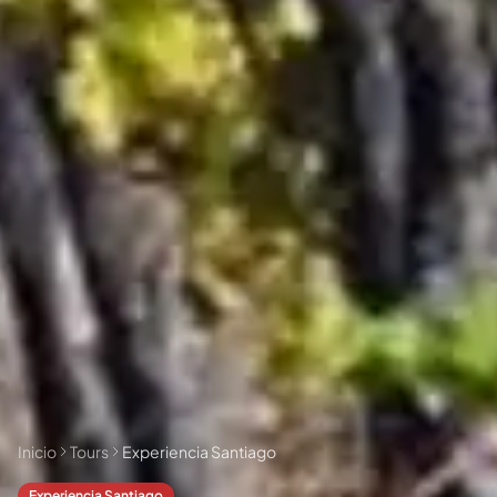
🗓 1 día
📅 2 a 3 días
📅 4 a 6 días
🤷 Aún no lo sé
Todas las
experiencias
54
resultados
🗓 Tours 1 día
📦 Paquetes varios días
37
17
Inicio
Tours
Experiencia Santiago
Experiencia Santiago