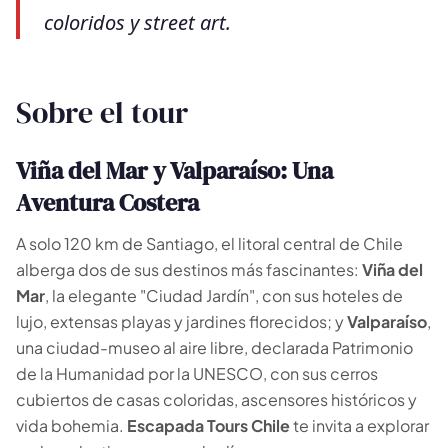
coloridos y street art.
Sobre el tour
Viña del Mar y Valparaíso: Una
Aventura Costera
🗺️
A solo 120 km de Santiago, el litoral central de Chile
alberga dos de sus destinos más fascinantes:
Viña del
Mar
, la elegante "Ciudad Jardín", con sus hoteles de
Tus experiencias aparecen aquí
lujo, extensas playas y jardines florecidos; y
Valparaíso
,
Responde las preguntas de al lado para filtrar los
una ciudad-museo al aire libre, declarada Patrimonio
tours y paquetes.
de la Humanidad por la UNESCO, con sus cerros
cubiertos de casas coloridas, ascensores históricos y
vida bohemia.
Escapada Tours Chile
te invita a explorar