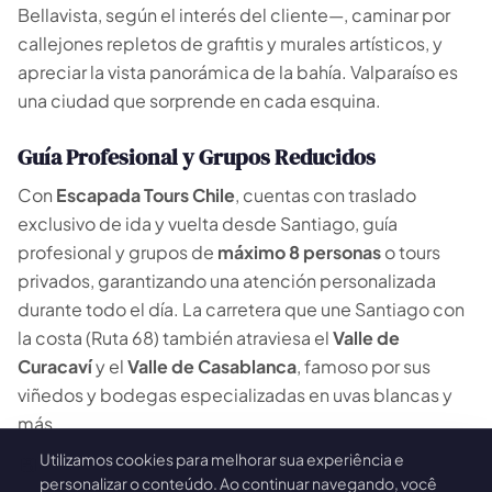
Bellavista, según el interés del cliente—, caminar por
callejones repletos de grafitis y murales artísticos, y
apreciar la vista panorámica de la bahía. Valparaíso es
una ciudad que sorprende en cada esquina.
Guía Profesional y Grupos Reducidos
Con
Escapada Tours Chile
, cuentas con traslado
exclusivo de ida y vuelta desde Santiago, guía
profesional y grupos de
máximo 8 personas
o tours
privados, garantizando una atención personalizada
durante todo el día. La carretera que une Santiago con
la costa (Ruta 68) también atraviesa el
Valle de
Curacaví
y el
Valle de Casablanca
, famoso por sus
viñedos y bodegas especializadas en uvas blancas y
más.
Utilizamos cookies para melhorar sua experiência e
🍪
Con profesionales con más de 26 años de experiencia
personalizar o conteúdo. Ao continuar navegando, você