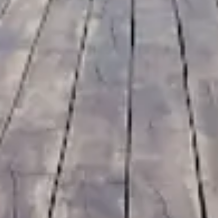
🗓 1 día
📅 2 a 3 días