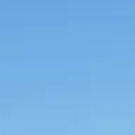
Escapada Tours Chile
E
Online
Guías profesionales · 26 años
¡Hola! 👋 Soy el asistente virtual de Escapada Tours
Chile.
Guías profesionales desde hace 26 años en Turismo
y Gastronomía, en Chile desde 2015.
Te ayudaré a encontrar la experiencia ideal en 3
preguntas rápidas.
E
¿Cuántos
días tienes disponibles
para las
experiencias?
E