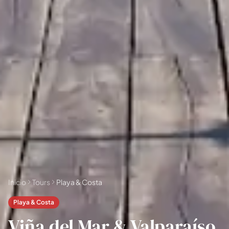
📅 4 a 6 días
🤷 Aún no lo sé
Todas las
experiencias
54
resultados
🗓 Tours 1 día
📦 Paquetes varios días
37
17
Inicio
Tours
Playa & Costa
Playa & Costa
Viña del Mar & Valparaíso