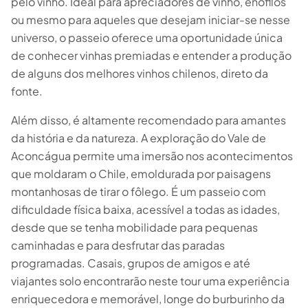
pelo vinho. Ideal para apreciadores de vinho, enófilos
ou mesmo para aqueles que desejam iniciar-se nesse
📅 4 a 6 dias
🤷 Ainda não sei
universo, o passeio oferece uma oportunidade única
de conhecer vinhas premiadas e entender a produção
Todas as
experiências
54
resultados
de alguns dos melhores vinhos chilenos, direto da
fonte.
🗓 Tours 1 dia
📦 Pacotes multi-dias
37
17
Além disso, é altamente recomendado para amantes
da história e da natureza. A exploração do Vale de
Aconcágua permite uma imersão nos acontecimentos
que moldaram o Chile, emoldurada por paisagens
montanhosas de tirar o fôlego. É um passeio com
dificuldade física baixa, acessível a todas as idades,
desde que se tenha mobilidade para pequenas
caminhadas e para desfrutar das paradas
programadas. Casais, grupos de amigos e até
viajantes solo encontrarão neste tour uma experiência
enriquecedora e memorável, longe do burburinho da