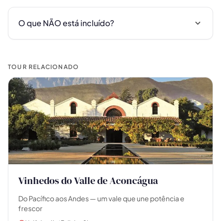
O que NÃO está incluído?
TOUR RELACIONADO
🗺️
Suas experiências aparecem aqui
Responda as perguntas ao lado para filtrar os
tours e pacotes.
Vinhedos do Valle de Aconcágua
Do Pacífico aos Andes — um vale que une potência e
frescor