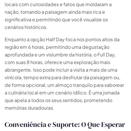
locais com curiosidades e fatos que moldaram a
nação, tornando a paisagem ainda mais rica e
significativa e permitindo que você visualize os
cenários históricos.
Enquanto a opção Half Day foca nos pontos altos da
Escapada Tours Chile
E
Online
Guias profissionais · 26 anos
região em 6 horas, permitindo uma degustação
aprofundada e um vislumbre da história, o Full Day,
Olá! 👋 Sou a assistente virtual da Escapada Tours
com suas 8 horas, oferece uma exploração mais
Chile.
abrangente. Isso pode incluir a visita a mais de uma
Guias profissionais há 26 anos no ramo do Turismo e
vinícola, tempo extra para desfrutar da paisagem ou,
Gastronomia, no Chile desde 2015.
de forma opcional, um almoço tranquilo para saborear
a culinária local em um cenário idílico. É uma jornada
Vou te ajudar a encontrar a experiência ideal em 3
perguntas rápidas.
que apela a todos os seus sentidos, prometendo
E
memórias duradouras.
Quantos
dias você tem disponível
para as
experiências?
Conveniência e Suporte: O Que Esperar
E