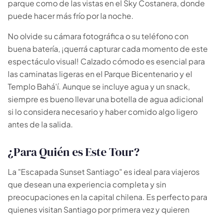
parque como de las vistas en el Sky Costanera, donde
puede hacer más frío por la noche.
No olvide su cámara fotográfica o su teléfono con
buena batería, ¡querrá capturar cada momento de este
espectáculo visual! Calzado cómodo es esencial para
las caminatas ligeras en el Parque Bicentenario y el
Templo Bahá'í. Aunque se incluye agua y un snack,
siempre es bueno llevar una botella de agua adicional
si lo considera necesario y haber comido algo ligero
antes de la salida.
¿Para Quién es Este Tour?
La "Escapada Sunset Santiago" es ideal para viajeros
🗓 1 día
📅 2 a 3 días
que desean una experiencia completa y sin
📅 4 a 6 días
🤷 Aún no lo sé
preocupaciones en la capital chilena. Es perfecto para
quienes visitan Santiago por primera vez y quieren