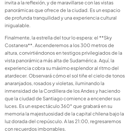
invita a la reflexión, y de maravillarse con las vistas
panorámicas que ofrece de la ciudad. Es un espacio
de profunda tranquilidad y una experiencia cultural
inigualable.
Escapada Tours Chile
E
Online
Guías profesionales · 26 años
Finalmente, la estrella del tour lo espera: el **Sky
Costanera**. Ascenderemos a los 300 metros de
¡Hola! 👋 Soy el asistente virtual de Escapada Tours
altura, convirtiéndonos en testigos privilegiados de la
Chile.
vista panorámica más alta de Sudamérica. Aquí, la
Guías profesionales desde hace 26 años en Turismo
experiencia cobra su máximo esplendor al ritmo del
y Gastronomía, en Chile desde 2015.
atardecer. Observará cómo el sol tiñe el cielo de tonos
anaranjados, rosados y violetas, iluminando la
Te ayudaré a encontrar la experiencia ideal en 3
preguntas rápidas.
inmensidad de la Cordillera de los Andes y haciendo
E
que la ciudad de Santiago comience a encender sus
¿Cuántos
días tienes disponibles
para las
luces. Es un espectáculo 360° que grabará en su
experiencias?
E
memoria la majestuosidad de la capital chilena bajo la
luz dorada del crepúsculo. A las 21:00, regresaremos
con recuerdos imborrables.