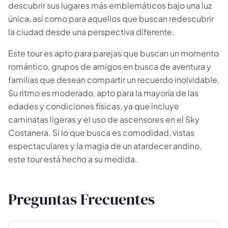
Todas las
experiencias
descubrir sus lugares más emblemáticos bajo una luz
54
resultados
única, así como para aquellos que buscan redescubrir
la ciudad desde una perspectiva diferente.
🗓 Tours 1 día
📦 Paquetes varios días
37
17
Este tour es apto para parejas que buscan un momento
romántico, grupos de amigos en busca de aventura y
familias que desean compartir un recuerdo inolvidable.
Su ritmo es moderado, apto para la mayoría de las
edades y condiciones físicas, ya que incluye
caminatas ligeras y el uso de ascensores en el Sky
Costanera. Si lo que busca es comodidad, vistas
espectaculares y la magia de un atardecer andino,
este tour está hecho a su medida.
Preguntas Frecuentes