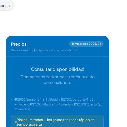
sonas
Precios
Temporada 2025/26
Valores en CLP$ · Tipo de cambio a confirmar
Consultar disponibilidad
Contáctenos para armar tu presupuesto
personalizado.
R$500/persona (4+, 1 viñeda) / R$700/persona (4+, 2
viñedas) / R$2.000 (hasta 3p, 1 viñeda) / R$2.800 (hasta 3p,
2 viñedas)
Plazas limitadas — los grupos se llenan rápido en
temporada alta