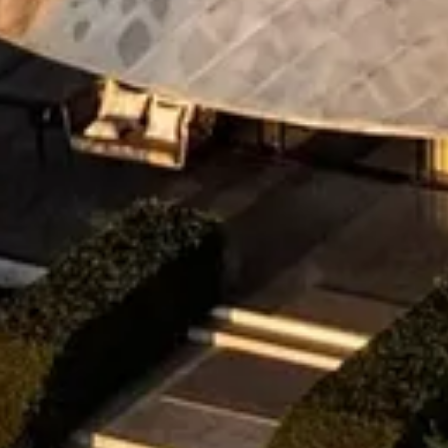
🗓 1 día
📅 2 a 3 días