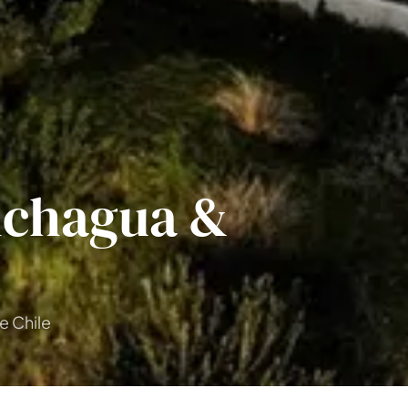
lchagua &
e Chile