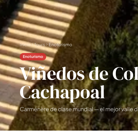
📅 4 a 6 días
🤷 Aún no lo sé
Todas las
experiencias
54
resultados
🗓 Tours 1 día
📦 Paquetes varios días
37
17
Inicio
Tours
Enoturismo
Enoturismo
Viñedos de Co
Cachapoal
Carménère de clase mundial — el mejor valle d