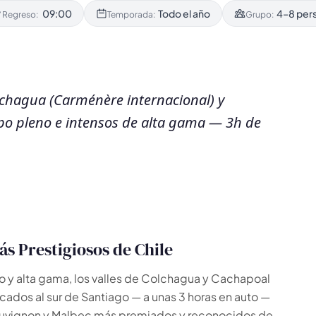
09:00
Todo el año
4–8 per
/ Regreso:
Temporada:
Grupo:
olchagua (Carménère internacional) y
rpo pleno e intensos de alta gama — 3h de
s Prestigiosos de Chile
no y alta gama, los valles de Colchagua y Cachapoal
bicados al sur de Santiago — a unas 3 horas en auto —
auvignon y Malbec más premiados y reconocidos de