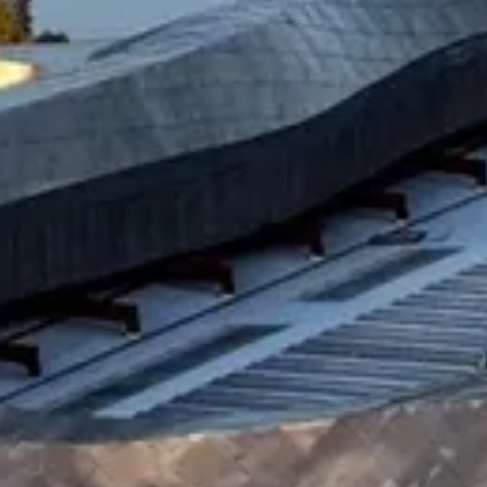
¿Cuántos
días tienes disponibles
para las
experiencias?
E