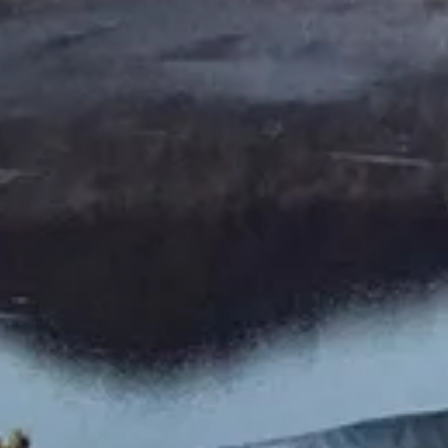
Escapada Tours Chile
E
Onlin
Guías profesionales · 26 años
¡Hola! 👋 Soy el asistente virtual de Escapada Tours
Chile.
Guías profesionales desde hace 26 años en
Turismo y Gastronomía, en Chile desde 2015.
Te ayudaré a encontrar la experiencia ideal en 3
preguntas rápidas.
E