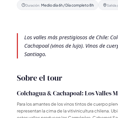
Medio día 6h / Día completo 8h
Duración:
Salida 
Los valles más prestigiosos de Chile: C
Cachapoal (vinos de lujo). Vinos de cue
Santiago.
Sobre el tour
Colchagua & Cachapoal: Los Valles Má
🗺️
Para los amantes de los vinos tintos de cuerpo ple
representan la cima de la vitivinicultura chilena. U
estos valles producen los Carménère, Cabernet S