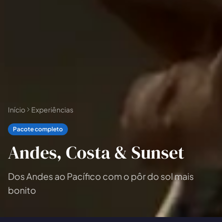
Todas as
experiências
54
resultados
🗓 Tours 1 dia
📦 Pacotes multi-dias
37
17
Início
Experiências
Pacote completo
Andes, Costa & Sunset
Dos Andes ao Pacífico com o pôr do sol mais
bonito