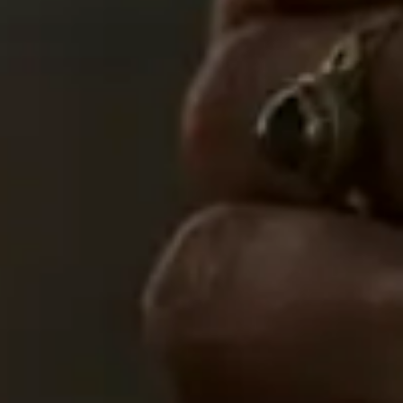
🗓 1 dia
📅 2 a 3 dias
📅 4 a 6 dias
🤷 Ainda não sei