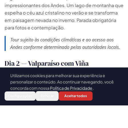
impressionantes dos Andes. Um lago de montanha que
espelha o céu azul cristalino no verão e se transforma
em paisagem nevada no inverno. Parada obrigatória
para fotos e contemplação.
Tour sujeito às condições climáticas e ao acesso aos
Andes conforme determinado pelas autoridades locais.
Dia 2 — Valparaíso com Viña
Casablanca
Utilizamos cookies para melhorar sua experiência e
🍪
personalizar o conteúdo. Ao continuar navegando, você
De Santiago ao Pacífico, com uma parada especial
concorda com nossa
Política de Privacidade
.
para degustação de vinhos no Vale de Casablanca.
Reservar
Configurações
Recusar
Aceitar todos
Vale de Casablanca
— o coração dos vinhos brancos
chilenos. As brisas do Pacífico e a névoa da manhã
garantem Sauvignon Blanc e Chardonnay de grande
vivacidade e mineralidade. Uma visita intimista a uma