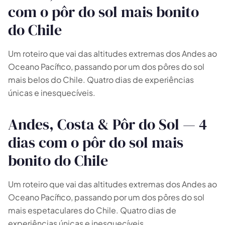
com o pôr do sol mais bonito
do Chile
Um roteiro que vai das altitudes extremas dos Andes ao
🗺️
Oceano Pacífico, passando por um dos pôres do sol
mais belos do Chile. Quatro dias de experiências
únicas e inesquecíveis.
Suas experiências aparecem aqui
Responda as perguntas ao lado para filtrar os
Andes, Costa & Pôr do Sol — 4
tours e pacotes.
dias com o pôr do sol mais
bonito do Chile
Um roteiro que vai das altitudes extremas dos Andes ao
Oceano Pacífico, passando por um dos pôres do sol
mais espetaculares do Chile. Quatro dias de
experiências únicas e inesquecíveis.