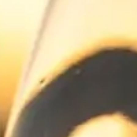
Escapada Tours Chile
E
Online
Guias profissionais · 26 anos
Olá! 👋 Sou a assistente virtual da Escapada Tours
Chile.
Guias profissionais há 26 anos no ramo do Turismo e
Gastronomia, no Chile desde 2015.
Vou te ajudar a encontrar a experiência ideal em 3
perguntas rápidas.
E
Quantos
dias você tem disponível
para as
experiências?
E