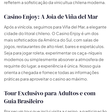
refletem a sofisticação da vinicultua chilena moderna.
Casino Enjoy: A Joia de Viña del Mar
Após a vinícola, seguimos para Viña del Mar, a elegante
cidade do litoral chileno. O Casino Enjoy é um dos
mais sofisticados da América do Sul, com salas de
jogos, restaurantes de alto nível, bares e espetáculos.
Seja para jogar roleta, experimentar os caça-níqueis
modernos ou simplesmente absorver a atmosfera de
requinte do lugar, a experiência é única. Nosso guia
orienta a chegada e fornece todas as informações
práticas para aproveitar o casino ao máximo.
Tour Exclusivo para Adultos e com
Guia Brasileiro
Por ser um tour que inclui visita a casino, a participação