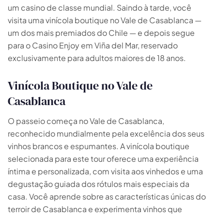
um casino de classe mundial. Saindo à tarde, você
visita uma vinícola boutique no Vale de Casablanca —
Suas experiências aparecem aqui
um dos mais premiados do Chile — e depois segue
Responda as perguntas ao lado para filtrar os
para o Casino Enjoy em Viña del Mar, reservado
tours e pacotes.
exclusivamente para adultos maiores de 18 anos.
Vinícola Boutique no Vale de
Casablanca
O passeio começa no Vale de Casablanca,
reconhecido mundialmente pela excelência dos seus
vinhos brancos e espumantes. A vinícola boutique
selecionada para este tour oferece uma experiência
íntima e personalizada, com visita aos vinhedos e uma
degustação guiada dos rótulos mais especiais da
casa. Você aprende sobre as características únicas do
terroir de Casablanca e experimenta vinhos que