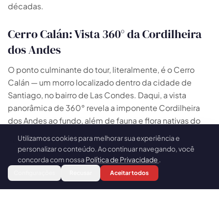
décadas.
Cerro Calán: Vista 360° da Cordilheira
dos Andes
O ponto culminante do tour, literalmente, é o Cerro
Calán — um morro localizado dentro da cidade de
Santiago, no bairro de Las Condes. Daqui, a vista
panorâmica de 360° revela a imponente Cordilheira
dos Andes ao fundo, além de fauna e flora nativas do
Chile. É um local excelente para fotografias e para se
Utilizamos cookies para melhorar sua experiência e
🍪
conectar com a natureza andina sem sair da cidade. O
personalizar o conteúdo. Ao continuar navegando, você
contraste entre o ambiente natural do Cerro e a
concorda com nossa
Política de Privacidade
.
Reservar
metrópole que se estende ao horizonte é um dos
Configurações
Recusar
Aceitar todos
momentos mais marcantes do tour.
O que está incluído e informações