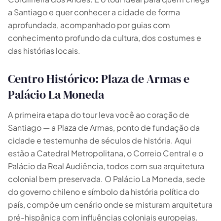
a Santiago e quer conhecer a cidade de forma
🗺️
aprofundada, acompanhado por guias com
conhecimento profundo da cultura, dos costumes e
das histórias locais.
Suas experiências aparecem aqui
Responda as perguntas ao lado para filtrar os
Centro Histórico: Plaza de Armas e
tours e pacotes.
Palácio La Moneda
A primeira etapa do tour leva você ao coração de
Santiago — a Plaza de Armas, ponto de fundação da
cidade e testemunha de séculos de história. Aqui
estão a Catedral Metropolitana, o Correio Central e o
Palácio da Real Audiência, todos com sua arquitetura
colonial bem preservada. O Palácio La Moneda, sede
do governo chileno e símbolo da história política do
país, compõe um cenário onde se misturam arquitetura
pré-hispânica com influências coloniais europeias.