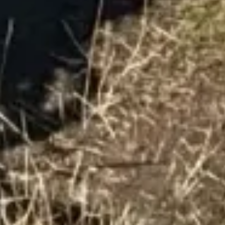
🗓 1 dia
📅 2 a 3 dias
📅 4 a 6 dias
🤷 Ainda não sei
Todas as
experiências
54
resultados
🗓 Tours 1 dia
📦 Pacotes multi-dias
37
17