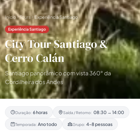
Início
Tours
Experiência Santiago
Experiência Santiago
City Tour Santiago &
Cerro Calán
Santiago panorâmico com vista 360° da
Cordilheira dos Andes
6 horas
08:30 → 14:00
Duração:
Saída / Retorno:
Ano todo
4–8 pessoas
Temporada:
Grupo: