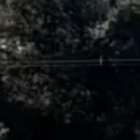
Quantos
dias você tem disponível
para as
experiências?
E