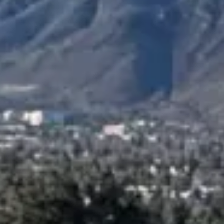
Escapada Tours Chile
E
Online
Guias profissionais · 26 anos
Olá! 👋 Sou a assistente virtual da Escapada Tours
Chile.
Guias profissionais há 26 anos no ramo do Turismo e
Gastronomia, no Chile desde 2015.
Vou te ajudar a encontrar a experiência ideal em 3
perguntas rápidas.
E