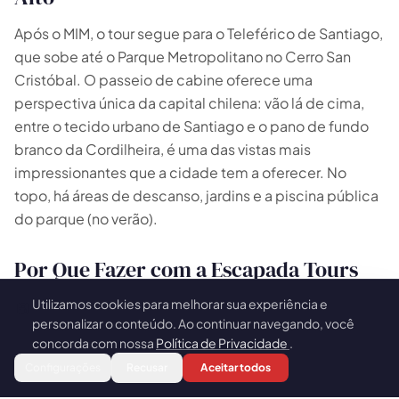
Após o MIM, o tour segue para o Teleférico de Santiago,
que sobe até o Parque Metropolitano no Cerro San
Cristóbal. O passeio de cabine oferece uma
perspectiva única da capital chilena: vão lá de cima,
entre o tecido urbano de Santiago e o pano de fundo
branco da Cordilheira, é uma das vistas mais
impressionantes que a cidade tem a oferecer. No
topo, há áreas de descanso, jardins e a piscina pública
do parque (no verão).
Por Que Fazer com a Escapada Tours
Utilizamos cookies para melhorar sua experiência e
🍪
Com grupos de no máximo 8 pessoas e guia brasileiro,
personalizar o conteúdo. Ao continuar navegando, você
o tour ao MIM e Teleférico é conduzido de forma
concorda com nossa
Política de Privacidade
.
personalizada e sem pressa. O guia acompanha a visita
Reservar
Configurações
Recusar
Aceitar todos
ao museu, explica as experiências mais interessantes e
organiza a logística do dia para que tudo flua bem. É o