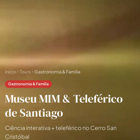
Todas as
experiências
54
resultados
🗓 Tours 1 dia
📦 Pacotes multi-dias
37
17
Início
Tours
Gastronomia & Família
Gastronomia & Família
Museu MIM & Teleférico
de Santiago
Ciência interativa + teleférico no Cerro San
Cristóbal