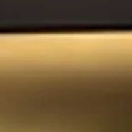
🗓 1 dia
📅 2 a 3 dias
📅 4 a 6 dias
🤷 Ainda não sei