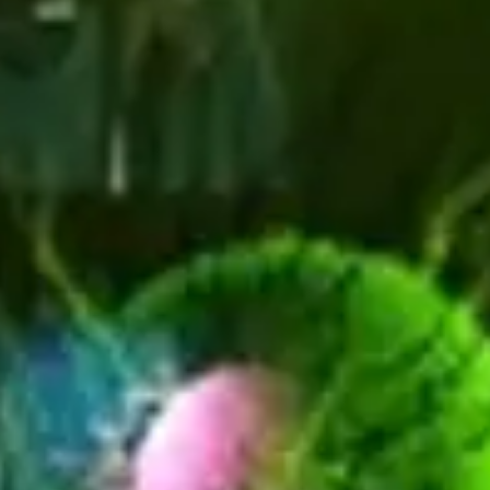
Escapada Tours Chile
E
Online
Guias profissionais · 26 anos
Olá! 👋 Sou a assistente virtual da Escapada Tours
Chile.
Guias profissionais há 26 anos no ramo do Turismo e
Gastronomia, no Chile desde 2015.
Vou te ajudar a encontrar a experiência ideal em 3
perguntas rápidas.
E
Quantos
dias você tem disponível
para as
experiências?
E