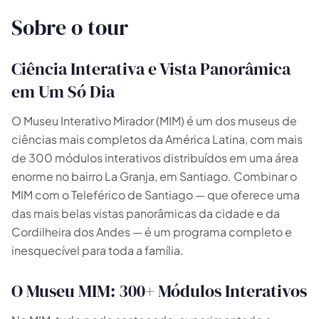
Sobre o tour
Ciência Interativa e Vista Panorâmica
em Um Só Dia
O Museu Interativo Mirador (MIM) é um dos museus de
🗺️
ciências mais completos da América Latina, com mais
de 300 módulos interativos distribuídos em uma área
Suas experiências aparecem aqui
enorme no bairro La Granja, em Santiago. Combinar o
MIM com o Teleférico de Santiago — que oferece uma
Responda as perguntas ao lado para filtrar os
das mais belas vistas panorâmicas da cidade e da
tours e pacotes.
Cordilheira dos Andes — é um programa completo e
inesquecível para toda a família.
O Museu MIM: 300+ Módulos Interativos