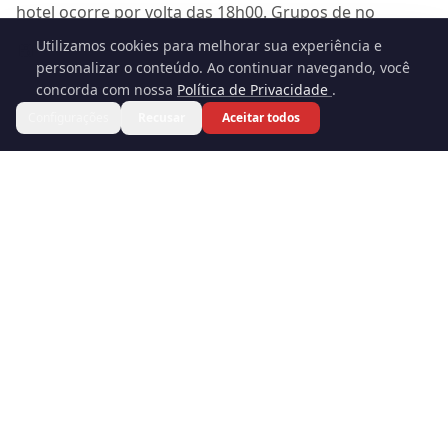
hotel ocorre por volta das 18h00. Grupos de no
máximo 8 pessoas, disponível a partir de 4
Utilizamos cookies para melhorar sua experiência e
🍪
participantes.
personalizar o conteúdo. Ao continuar navegando, você
concorda com nossa
Política de Privacidade
.
A Escapada Tours Chile é uma empresa familiar com
Reservar
Configurações
Recusar
Aceitar todos
26 anos de experiência em turismo, operando no Chile
desde 2015. Nossos grupos são limitados a 8 pessoas
para garantir uma experiência personalizada. Fale com
nossa equipe pelo WhatsApp para escolher o museu e
reservar sua vaga.
DESTAQUES
Por que fazer este tour