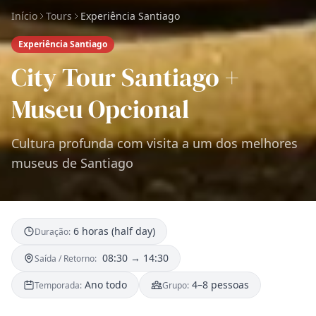
Início
Tours
Experiência Santiago
Experiência Santiago
City Tour Santiago +
Museu Opcional
Cultura profunda com visita a um dos melhores
museus de Santiago
6 horas (half day)
Duração:
08:30 → 14:30
Saída / Retorno:
Ano todo
4–8 pessoas
Temporada:
Grupo: