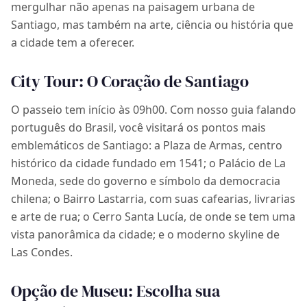
Suas experiências aparecem aqui
mergulhar não apenas na paisagem urbana de
Santiago, mas também na arte, ciência ou história que
Responda as perguntas ao lado para filtrar os
a cidade tem a oferecer.
tours e pacotes.
City Tour: O Coração de Santiago
O passeio tem início às 09h00. Com nosso guia falando
português do Brasil, você visitará os pontos mais
emblemáticos de Santiago: a Plaza de Armas, centro
histórico da cidade fundado em 1541; o Palácio de La
Moneda, sede do governo e símbolo da democracia
chilena; o Bairro Lastarria, com suas cafearias, livrarias
e arte de rua; o Cerro Santa Lucía, de onde se tem uma
vista panorâmica da cidade; e o moderno skyline de
Las Condes.
Opção de Museu: Escolha sua