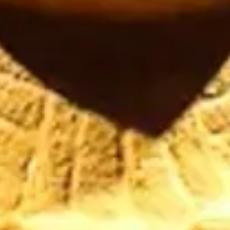
Escapada Tours Chile
E
Online
Guias profissionais · 26 anos
Olá! 👋 Sou a assistente virtual da Escapada Tours
Chile.
Guias profissionais há 26 anos no ramo do
Turismo e Gastronomia, no Chile desde 2015.
Vou te ajudar a encontrar a experiência ideal em
3 perguntas rápidas.
E
Quantos
dias você tem disponível
para as
experiências?
E