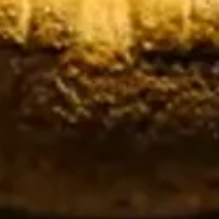
🗓 1 dia
📅 2 a 3 dias
📅 4 a 6 dias
🤷 Ainda não sei
Todas as
experiências
54
resultados
🗓 Tours 1 dia
📦 Pacotes multi-dias
37
17