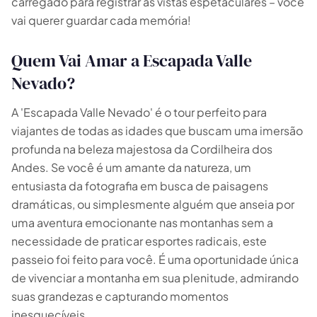
carregado para registrar as vistas espetaculares – você
vai querer guardar cada memória!
Quem Vai Amar a Escapada Valle
Nevado?
A 'Escapada Valle Nevado' é o tour perfeito para
🗓 1 dia
📅 2 a 3 dias
viajantes de todas as idades que buscam uma imersão
profunda na beleza majestosa da Cordilheira dos
📅 4 a 6 dias
🤷 Ainda não sei
Andes. Se você é um amante da natureza, um
entusiasta da fotografia em busca de paisagens
Todas as
experiências
54
resultados
dramáticas, ou simplesmente alguém que anseia por
uma aventura emocionante nas montanhas sem a
🗓 Tours 1 dia
📦 Pacotes multi-dias
37
17
necessidade de praticar esportes radicais, este
passeio foi feito para você. É uma oportunidade única
de vivenciar a montanha em sua plenitude, admirando
suas grandezas e capturando momentos
inesquecíveis.