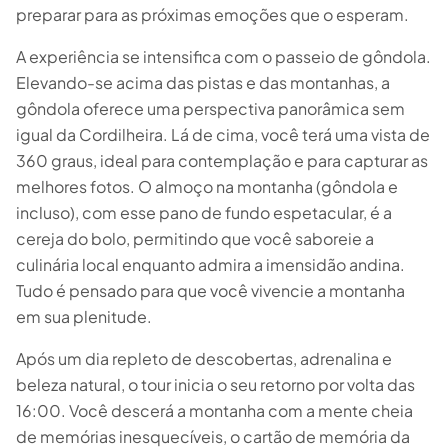
preparar para as próximas emoções que o esperam.
A experiência se intensifica com o passeio de gôndola.
Elevando-se acima das pistas e das montanhas, a
gôndola oferece uma perspectiva panorâmica sem
igual da Cordilheira. Lá de cima, você terá uma vista de
360 graus, ideal para contemplação e para capturar as
melhores fotos. O almoço na montanha (gôndola e
Escapada Tours Chile
incluso), com esse pano de fundo espetacular, é a
E
Online
Guias profissionais · 26 anos
cereja do bolo, permitindo que você saboreie a
culinária local enquanto admira a imensidão andina.
Olá! 👋 Sou a assistente virtual da Escapada Tours
Tudo é pensado para que você vivencie a montanha
Chile.
em sua plenitude.
Guias profissionais há 26 anos no ramo do Turismo e
Gastronomia, no Chile desde 2015.
Após um dia repleto de descobertas, adrenalina e
beleza natural, o tour inicia o seu retorno por volta das
Vou te ajudar a encontrar a experiência ideal em 3
16:00. Você descerá a montanha com a mente cheia
perguntas rápidas.
E
de memórias inesquecíveis, o cartão de memória da