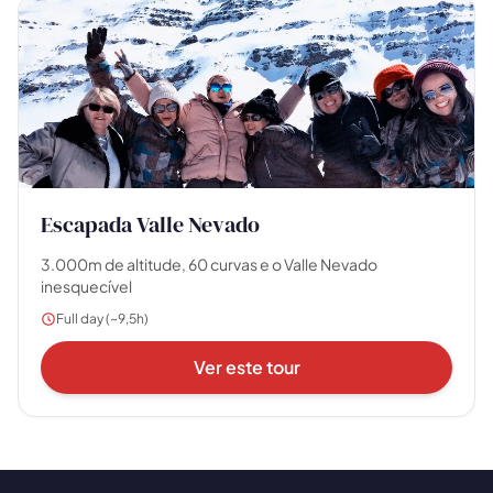
🗺️
Suas experiências aparecem aqui
Responda as perguntas ao lado para filtrar os
tours e pacotes.
Escapada Valle Nevado
3.000m de altitude, 60 curvas e o Valle Nevado
inesquecível
Full day (~9,5h)
Ver este tour