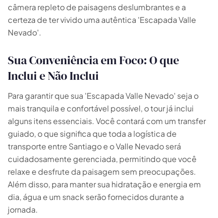
Quantos
dias você tem disponível
para as
câmera repleto de paisagens deslumbrantes e a
experiências?
certeza de ter vivido uma autêntica 'Escapada Valle
E
Nevado'.
Sua Conveniência em Foco: O que
Inclui e Não Inclui
Para garantir que sua 'Escapada Valle Nevado' seja o
mais tranquila e confortável possível, o tour já inclui
alguns itens essenciais. Você contará com um transfer
guiado, o que significa que toda a logística de
transporte entre Santiago e o Valle Nevado será
cuidadosamente gerenciada, permitindo que você
relaxe e desfrute da paisagem sem preocupações.
Além disso, para manter sua hidratação e energia em
dia, água e um snack serão fornecidos durante a
jornada.