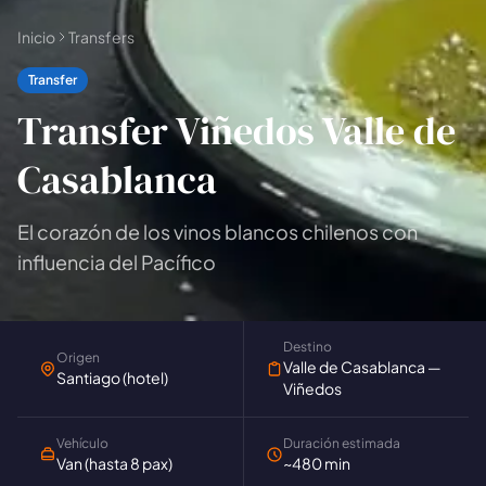
Inicio
Transfers
Transfer
Transfer Viñedos Valle de
Casablanca
El corazón de los vinos blancos chilenos con
influencia del Pacífico
🗓 1 día
📅 2 a 3 días
📅 4 a 6 días
🤷 Aún no lo sé
Destino
Origen
Valle de Casablanca —
Santiago (hotel)
Todas las
experiencias
Viñedos
54
resultados
Vehículo
Duración estimada
🗓 Tours 1 día
📦 Paquetes varios días
37
17
Van (hasta 8 pax)
~480 min