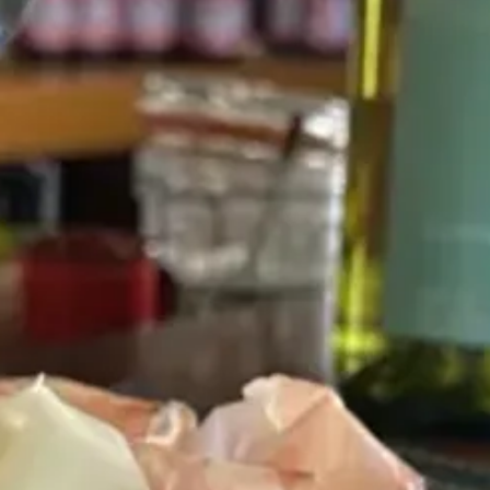
Escapada Tours Chile
E
Online
Guías profesionales · 26 años
¡Hola! 👋 Soy el asistente virtual de Escapada Tours
Chile.
Guías profesionales desde hace 26 años en Turismo
y Gastronomía, en Chile desde 2015.
Te ayudaré a encontrar la experiencia ideal en 3
preguntas rápidas.