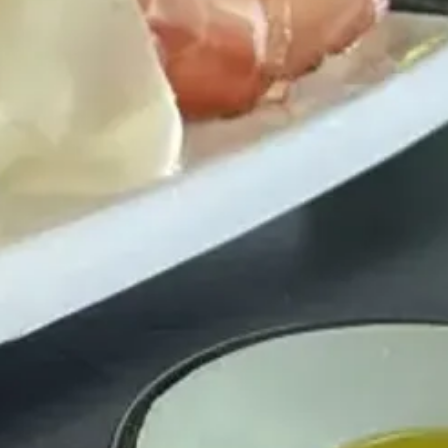
E
¿Cuántos
días tienes disponibles
para las
experiencias?
E