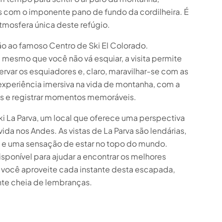
tos com o imponente pano de fundo da cordilheira. É
atmosfera única deste refúgio.
ão ao famoso Centro de Ski El Colorado.
e
, mesmo que você não vá esquiar, a visita permite
servar os esquiadores e, claro, maravilhar-se com as
experiência imersiva na vida de montanha, com a
és e registrar momentos memoráveis.
ki La Parva, um local que oferece uma perspectiva
vida nos Andes. As vistas de La Parva são lendárias,
s e uma sensação de estar no topo do mundo.
isponível para ajudar a encontrar os melhores
e você aproveite cada instante desta escapada,
nte cheia de lembranças.