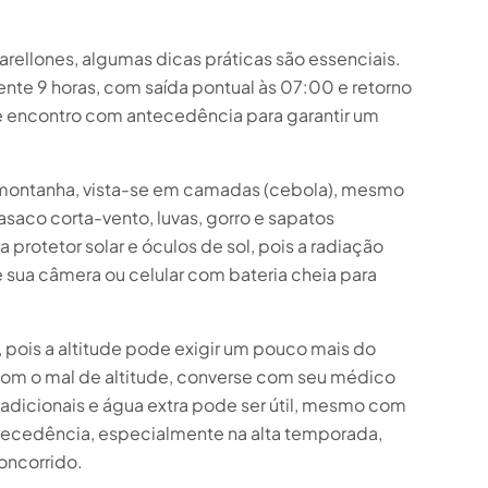
rellones, algumas dicas práticas são essenciais.
te 9 horas, com saída pontual às 07:00 e retorno
de encontro com antecedência para garantir um
 montanha, vista-se em camadas (cebola), mesmo
asaco corta-vento, luvas, gorro e sapatos
protetor solar e óculos de sol, pois a radiação
ve sua câmera ou celular com bateria cheia para
 pois a altitude pode exigir um pouco mais do
om o mal de altitude, converse com seu médico
adicionais e água extra pode ser útil, mesmo com
ntecedência, especialmente na alta temporada,
concorrido.