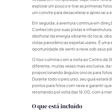
explorar um pouco e tirar as primeiras fo
um convite para desacelerar e apreciar a 
Escapada Tours Chile
Em seguida, a aventura continua em direç
E
Onlin
Guias profissionais · 26 anos
Conhecido por suas pistas e infraestrutura
desfrutar da energia vibrante do local, ob
Olá! 👋 Sou a assistente virtual da Escapada Tours
vistas panorâmicas espetaculares. É uma 
Chile.
oportunidade de sentir a neve sob seus p
Guias profissionais há 26 anos no ramo do Turismo
e Gastronomia, no Chile desde 2015.
O tour culmina com a visita ao Centro de S
diferente, muitas vezes mais exclusiva, da 
Vou te ajudar a encontrar a experiência ideal em 3
proporcionando ângulos únicos para foto
perguntas rápidas.
E
Durante todo o percurso, seu guia estará d
Quantos
dias você tem disponível
para as
pontos para fotos com neve e garantir qu
experiências?
retornando por volta das 16:00, com a me
E
O que está incluído