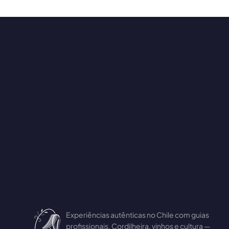
Suas experiências aparecem aqui
Responda as perguntas ao lado para filtrar os
tours e pacotes.
Experiências autênticas no Chile com guias
profissionais. Cordilheira, vinhos e cultura —