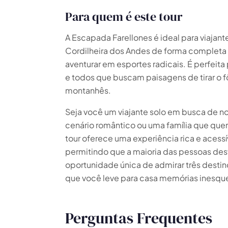
Para quem é este tour
A Escapada Farellones é ideal para viajan
Cordilheira dos Andes de forma completa
🗓 1 dia
📅 2 a 3 dias
aventurar em esportes radicais. É perfeita
e todos que buscam paisagens de tirar o 
📅 4 a 6 dias
🤷 Ainda não sei
montanhês.
Todas as
experiências
54
resultados
Seja você um viajante solo em busca de n
cenário romântico ou uma família que quer
🗓 Tours 1 dia
📦 Pacotes multi-dias
37
17
tour oferece uma experiência rica e acess
permitindo que a maioria das pessoas desf
oportunidade única de admirar três destin
que você leve para casa memórias inesque
Perguntas Frequentes