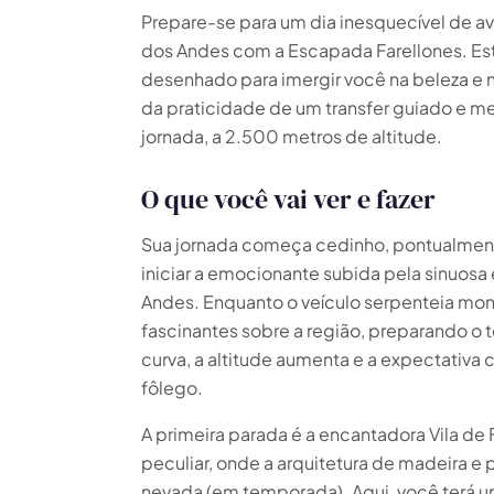
Prepare-se para um dia inesquecível de av
dos Andes com a Escapada Farellones. Est
desenhado para imergir você na beleza e 
da praticidade de um transfer guiado e m
jornada, a 2.500 metros de altitude.
O que você vai ver e fazer
Sua jornada começa cedinho, pontualment
iniciar a emocionante subida pela sinuosa 
Andes. Enquanto o veículo serpenteia mon
fascinantes sobre a região, preparando o t
curva, a altitude aumenta e a expectativa 
fôlego.
A primeira parada é a encantadora Vila de
peculiar, onde a arquitetura de madeira
nevada (em temporada). Aqui, você terá u