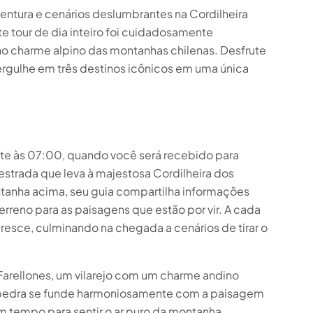
entura e cenários deslumbrantes na Cordilheira
e tour de dia inteiro foi cuidadosamente
no charme alpino das montanhas chilenas. Desfrute
ergulhe em três destinos icônicos em uma única
e às 07:00, quando você será recebido para
estrada que leva à majestosa Cordilheira dos
tanha acima, seu guia compartilha informações
erreno para as paisagens que estão por vir. A cada
cresce, culminando na chegada a cenários de tirar o
 Farellones, um vilarejo com um charme andino
 e pedra se funde harmoniosamente com a paisagem
m tempo para sentir o ar puro da montanha,