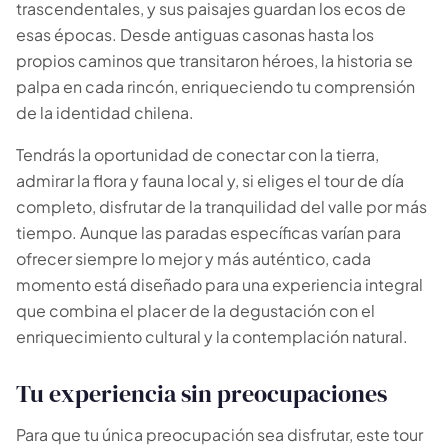
E
Online
trascendentales, y sus paisajes guardan los ecos de
Guías profesionales · 26 años
esas épocas. Desde antiguas casonas hasta los
propios caminos que transitaron héroes, la historia se
¡Hola! 👋 Soy el asistente virtual de Escapada Tours
palpa en cada rincón, enriqueciendo tu comprensión
Chile.
Guías profesionales desde hace 26 años en Turismo
de la identidad chilena.
y Gastronomía, en Chile desde 2015.
Tendrás la oportunidad de conectar con la tierra,
Te ayudaré a encontrar la experiencia ideal en 3
admirar la flora y fauna local y, si eliges el tour de día
preguntas rápidas.
completo, disfrutar de la tranquilidad del valle por más
E
tiempo. Aunque las paradas específicas varían para
¿Cuántos
días tienes disponibles
para las
ofrecer siempre lo mejor y más auténtico, cada
experiencias?
E
momento está diseñado para una experiencia integral
que combina el placer de la degustación con el
enriquecimiento cultural y la contemplación natural.
Tu experiencia sin preocupaciones
Para que tu única preocupación sea disfrutar, este tour