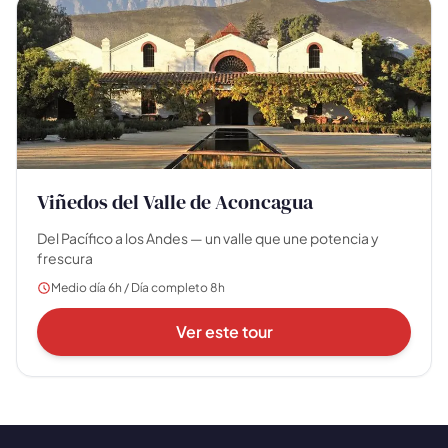
Viñedos del Valle de Aconcagua
🗺️
Del Pacífico a los Andes — un valle que une potencia y
frescura
Tus experiencias aparecen aquí
Medio día 6h / Día completo 8h
Responde las preguntas de al lado para filtrar los
Ver este tour
tours y paquetes.