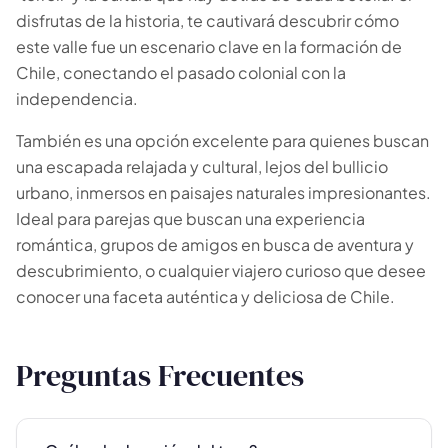
disfrutas de la historia, te cautivará descubrir cómo
este valle fue un escenario clave en la formación de
Chile, conectando el pasado colonial con la
🗓 1 día
📅 2 a 3 días
independencia.
📅 4 a 6 días
🤷 Aún no lo sé
También es una opción excelente para quienes buscan
una escapada relajada y cultural, lejos del bullicio
Todas las
experiencias
54
resultados
urbano, inmersos en paisajes naturales impresionantes.
Ideal para parejas que buscan una experiencia
🗓 Tours 1 día
📦 Paquetes varios días
37
17
romántica, grupos de amigos en busca de aventura y
descubrimiento, o cualquier viajero curioso que desee
conocer una faceta auténtica y deliciosa de Chile.
Preguntas Frecuentes