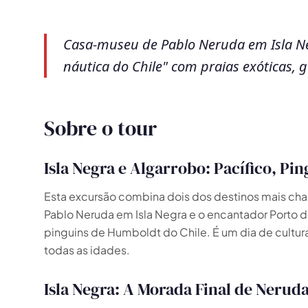
Casa-museu de Pablo Neruda em Isla Ne
náutica do Chile" com praias exóticas, 
Sobre o tour
Isla Negra e Algarrobo: Pacífico, Pi
Esta excursão combina dois dos destinos mais char
🗺️
Pablo Neruda em Isla Negra e o encantador Porto de
pinguins de Humboldt do Chile. É um dia de cultura
todas as idades.
Suas experiências aparecem aqui
Responda as perguntas ao lado para filtrar os
Isla Negra: A Morada Final de Nerud
tours e pacotes.