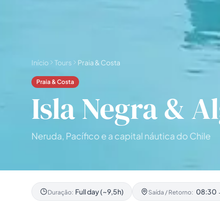
Todas as
experiências
54
resultados
🗓 Tours 1 dia
📦 Pacotes multi-dias
37
17
Início
Tours
Praia & Costa
Praia & Costa
Isla Negra & A
Neruda, Pacífico e a capital náutica do Chile
Full day (~9,5h)
08:30 
Duração:
Saída / Retorno: