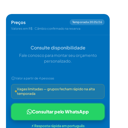
Preços
Temporada 2025/26
Valores em R$ · Câmbio confirmado na reserva
Consulte disponibilidade
Fale conosco para montar seu orçamento
personalizado.
Valor a partir de 4 pessoas
Vagas limitadas — grupos fecham rápido na alta
temporada
Consultar pelo WhatsApp
⚡ Resposta rápida em português