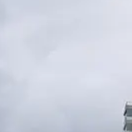
Escapada Tours Chile
E
Onlin
Guias profissionais · 26 anos
Olá! 👋 Sou a assistente virtual da Escapada Tours
Chile.
Guias profissionais há 26 anos no ramo do Turismo
e Gastronomia, no Chile desde 2015.
Vou te ajudar a encontrar a experiência ideal em 3
perguntas rápidas.
E
Quantos
dias você tem disponível
para as