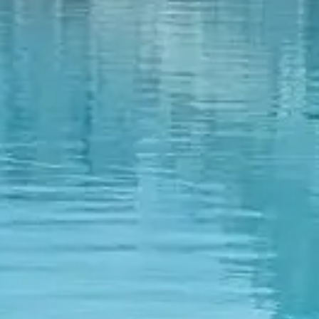
🗓 1 dia
📅 2 a 3 dias
📅 4 a 6 dias
🤷 Ainda não sei