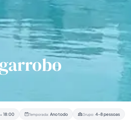
lgarrobo
→ 18:00
Ano todo
4–8 pessoas
Temporada:
Grupo: